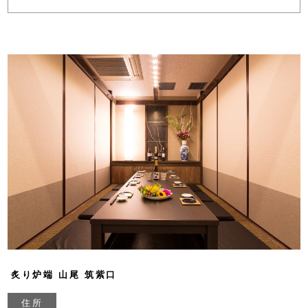
炙り炉端 山尾 筑紫口
住所