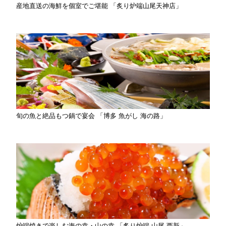
産地直送の海鮮を個室でご堪能 「炙り炉端山尾天神店」
旬の魚と絶品もつ鍋で宴会 「博多 魚がし 海の路」
炉端焼きで楽しむ海の幸・山の幸 「炙り炉端 山尾 西新」