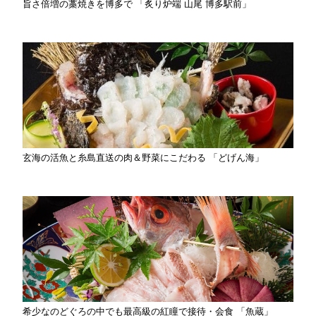
旨さ倍増の藁焼きを博多で 「炙り炉端 山尾 博多駅前」
玄海の活魚と糸島直送の肉＆野菜にこだわる 「どげん海」
希少なのどぐろの中でも最高級の紅瞳で接待・会食 「魚蔵」