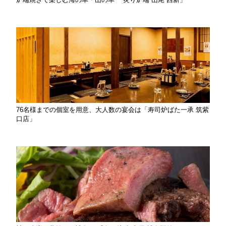
76名様までの個室を用意、大人数の宴会は「寿司炉ばた一承 筑紫
口店」