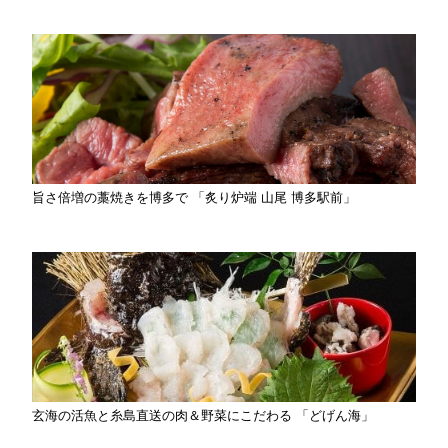
旨さ倍増の藁焼きを博多で 「炙り炉端 山尾 博多駅前」
玄海の活魚と糸島直送の肉＆野菜にこだわる 「どげん海」