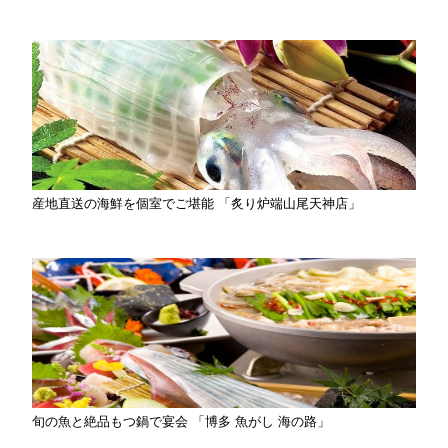
産地直送の海鮮を個室でご堪能 「炙り炉端山尾天神店」
旬の魚と絶品もつ鍋で宴会 「博多 魚がし 海の路」