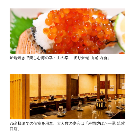
炉端焼きで楽しむ海の幸・山の幸 「炙り炉端 山尾 西新」
76名様までの個室を用意、大人数の宴会は「寿司炉ばた一承 筑紫
口店」