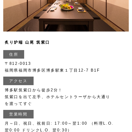
炙り炉端 山尾 筑紫口
住所
〒812-0013
福岡県福岡市博多区博多駅東１丁目12-7 B1F
アクセス
博多駅筑紫口から徒歩2分！
筑紫口を出て左手、ホテルセントラーザから大通り
を渡ってすぐ
営業時間
月～日、祝日、祝前日: 17:00～翌1:00 （料理L.O.
翌0:00 ドリンクL.O. 翌0:30）