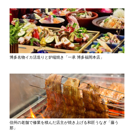
博多名物イカ活造りと炉端焼き「一承 博多福岡本店」
信州の老舗で修業を積んだ店主が焼き上げる和匠うなぎ「藤う
那」