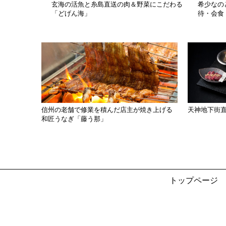
玄海の活魚と糸島直送の肉＆野菜にこだわる
希少なの
「どげん海」
待・会食
信州の老舗で修業を積んだ店主が焼き上げる
天神地下街
和匠うなぎ「藤う那」
トップページ