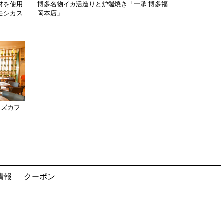
材を使用
博多名物イカ活造りと炉端焼き「一承 博多福
モシカス
岡本店」
ーズカフ
情報
クーポン