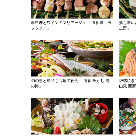
串料理とワインのマリアージュ 「博多串工房
落ち着い
フタクチ」
上野」
旬の魚と絶品もつ鍋で宴会 「博多 魚がし 海
炉端焼き
の路」
山尾 西