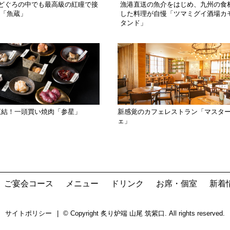
どぐろの中でも最高級の紅瞳で接
漁港直送の魚介をはじめ、九州の食
 「魚蔵」
した料理が自慢「ツマミグイ酒場カ
タンド」
直結！一頭買い焼肉「参星」
新感覚のカフェレストラン「マスタ
ェ」
ご宴会コース
メニュー
ドリンク
お席・個室
新着
サイトポリシー
© Copyright 炙り炉端 山尾 筑紫口. All rights reserved.