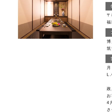
〒
福
博
筑
月
L
政
お
4
さ