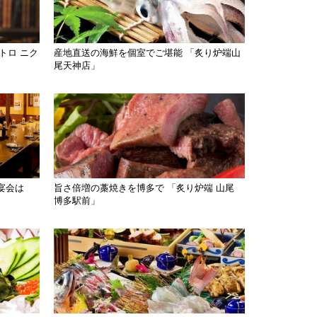
トロ ニク
産地直送の海鮮を個室でご堪能 「炙り炉端山
尾天神店」
宴会は
旨さ倍増の藁焼きを博多で 「炙り炉端 山尾
博多駅前」