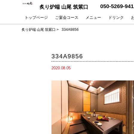
050-5269-941
炙り炉端 山尾 筑紫口
トップページ
ご宴会コース
メニュー
ドリンク
炙り炉端 山尾 筑紫口
>
334A9856
334A9856
2020.08.05