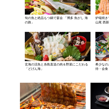
旬の魚と絶品もつ鍋で宴会 「博多 魚がし 海
炉端焼き
の路」
山尾 西
玄海の活魚と糸島直送の肉＆野菜にこだわる
希少なの
「どげん海」
待・会食