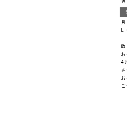
筑
月
L
政
お
4
さ
お
ご