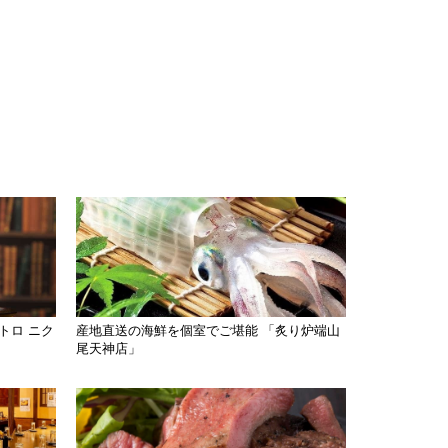
トロ ニク
産地直送の海鮮を個室でご堪能 「炙り炉端山
尾天神店」