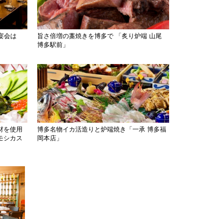
宴会は
旨さ倍増の藁焼きを博多で 「炙り炉端 山尾
博多駅前」
材を使用
博多名物イカ活造りと炉端焼き「一承 博多福
モシカス
岡本店」