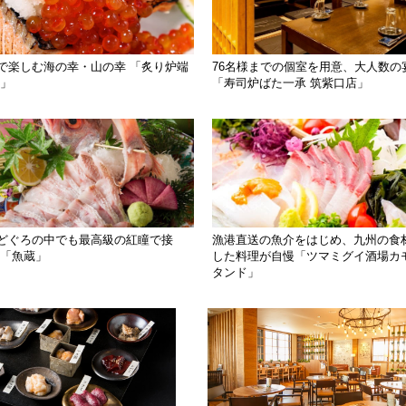
で楽しむ海の幸・山の幸 「炙り炉端
76名様までの個室を用意、大人数の
新」
「寿司炉ばた一承 筑紫口店」
どぐろの中でも最高級の紅瞳で接
漁港直送の魚介をはじめ、九州の食
 「魚蔵」
した料理が自慢「ツマミグイ酒場カ
タンド」