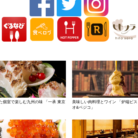
た個室で楽しむ九州の味 「一承 東京
美味しい肉料理とワイン 「炉端ビス
オ&ベジコ」